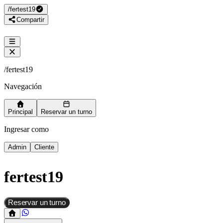
/
fertest19
Compartir
/
fertest19
Navegación
Principal
Reservar un turno
Ingresar como
Admin
Cliente
fertest19
Reservar un turno