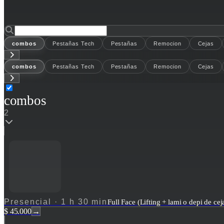
combos
Pestañas Tech
Pestañas
Remocion
Cejas
combos
Pestañas Tech
Pestañas
Remocion
Cejas
combos
2
Presencial
·
1 h 30 min
Full Face (Lifting + lami o depi de cej
$ 45.000
→