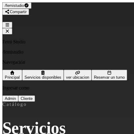
/
femistudio
Compartir
Femi Studio
/
femistudio
Navegación
Principal
Servicios disponibles
ver ubicacion
Reservar un turno
Ingresar como
Admin
Cliente
Catálogo
Servicios