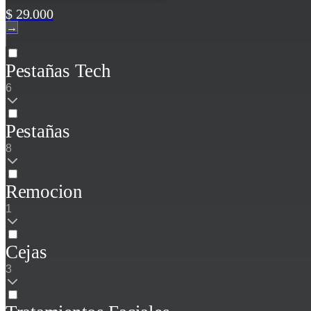
$ 29.000
→
Pestañas Tech
6
Pestañas
8
Remocion
1
Cejas
3