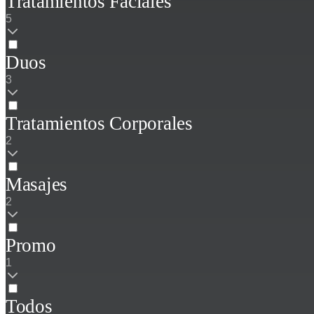
Tratamientos Faciales
5
Duos
3
Tratamientos Corporales
2
Masajes
2
Promo
1
Todos