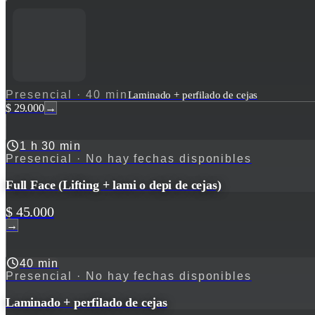
Presencial
·
40 min
Laminado + perfilado de cejas
$ 29.000
→
1 h 30 min
Presencial
· No hay fechas disponibles
Full Face (Lifting + lami o depi de cejas)
$ 45.000
→
40 min
Presencial
· No hay fechas disponibles
Laminado + perfilado de cejas