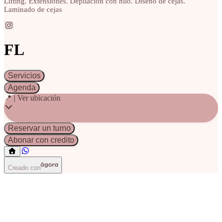
Lifting. Extensiones. Depilación con hilo. Diseño de cejas.
Laminado de cejas
FL
Servicios
Agenda
📍 | Ver ubicación
Reservar un turno
Abonar con credito
Creado con