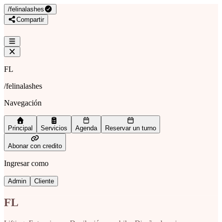
/
felinalashes
Compartir
FL
/
felinalashes
Navegación
Principal
Servicios
Agenda
Reservar un turno
Abonar con credito
Ingresar como
Admin
Cliente
FL