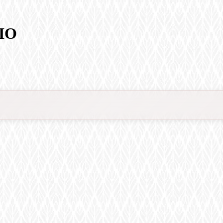
DIO
Micropigmentacion Labial ( Full y Acuarela Lips ) 👄
Microblading & Nanobl
romoción)
Pestañas Brasileras
Pestañas Efecto Húmedo
Mi
 Full y Acuarela Lips ) 👄
Microblading & Nanoblading (Promoción)
 5D , 6D