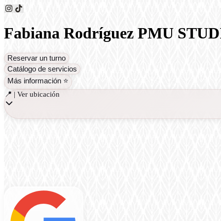
Fabiana Rodríguez PMU STU
Reservar un turno
Catálogo de servicios
Más información ⭐️
📍 | Ver ubicación
Delineado de ojos
Laminado De Cejas ( perfilado incluido )
Lashlifting
Pestañas Efecto Húmedo
Delineado de ojos
Lashlifting
Microblading & Nanoblading (P
Laminado De Cejas ( perfilado incluido )
Micropigmentacion Labial (
Micropigmentacion Labial ( Full y Acuarela Lips ) 👄
Pestañas 4D ,