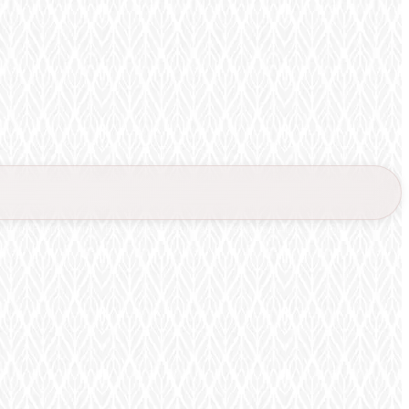
ading (Promoción)
Pestañas Brasileras
Pestañas 4D , 5D , 6D
croblading & Nanoblading (Promoción)
Pestañas 4D , 5D , 6D