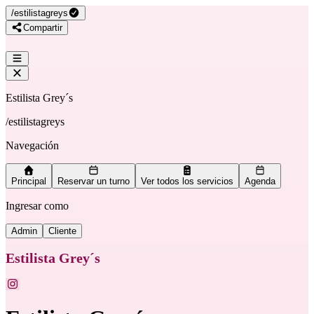
/
estilistagreys
Compartir
Estilista Grey´s
/
estilistagreys
Navegación
Principal
Reservar un turno
Ver todos los servicios
Agenda
Ingresar como
Admin
Cliente
Estilista Grey´s