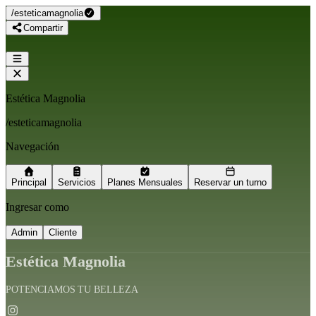
/
esteticamagnolia
Compartir
Estética Magnolia
/
esteticamagnolia
Navegación
Principal
Servicios
Planes Mensuales
Reservar un turno
Ingresar como
Admin
Cliente
Estética Magnolia
POTENCIAMOS TU BELLEZA