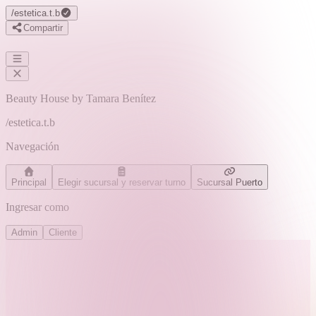
/
estetica.t.b
Compartir
Beauty House by Tamara Benítez
/
estetica.t.b
Navegación
Principal
Elegir sucursal y reservar turno
Sucursal Puerto
Ingresar como
Admin
Cliente