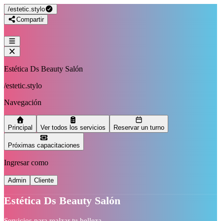
/
estetic.stylo
Compartir
Estética Ds Beauty Salón
/
estetic.stylo
Navegación
Principal
Ver todos los servicios
Reservar un turno
Próximas capacitaciones
Ingresar como
Admin
Cliente
Estética Ds Beauty Salón
Servicios para realzar tu belleza