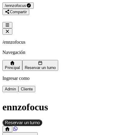
/
ennzofocus
Compartir
/
ennzofocus
Navegación
Principal
Reservar un turno
Ingresar como
Admin
Cliente
ennzofocus
Reservar un turno