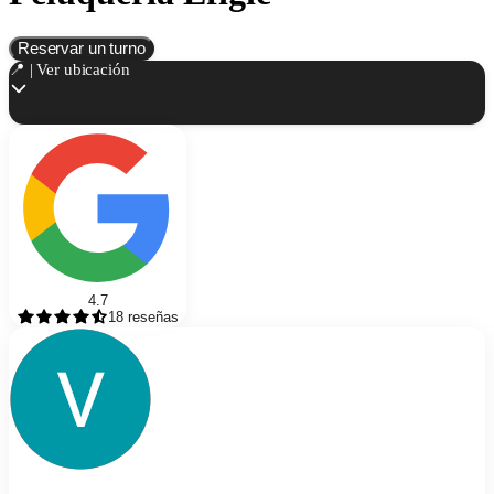
Reservar un turno
📍 | Ver ubicación
4.7
18
reseñas