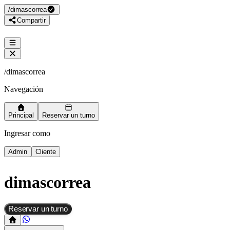
/
dimascorrea
Compartir
/
dimascorrea
Navegación
Principal
Reservar un turno
Ingresar como
Admin
Cliente
dimascorrea
Reservar un turno