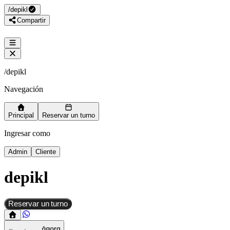
/
depikl
Compartir
/
depikl
Navegación
Principal
Reservar un turno
Ingresar como
Admin
Cliente
depikl
Reservar un turno