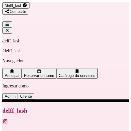
/
delff_lash
Compartir
delff_lash
/
delff_lash
Navegación
Principal
Reservar un turno
Catálogo de servicios
Ingresar como
Admin
Cliente
delff_lash