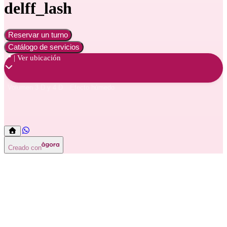
delff_lash
Reservar un turno
Catálogo de servicios
📍 | Ver ubicación
Volumen 3 D y 4 D
Efecto húmedo
Volumen 3 D y 4 D
Efecto húmedo
Creado con