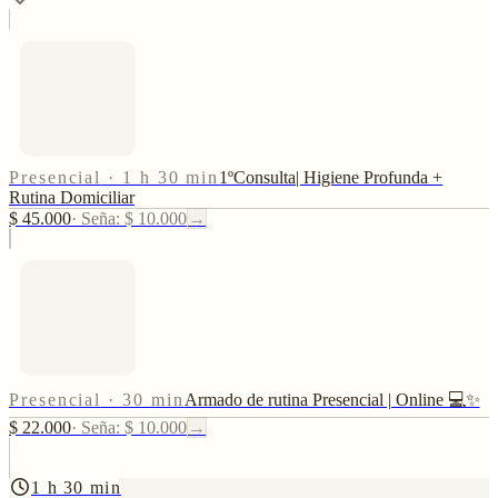
Presencial
·
1 h 30 min
1ºConsulta| Higiene Profunda +
Rutina Domiciliar
$ 45.000
·
Seña: $ 10.000
→
Presencial
·
30 min
Armado de rutina Presencial | Online 💻✨
$ 22.000
·
Seña: $ 10.000
→
1 h 30 min