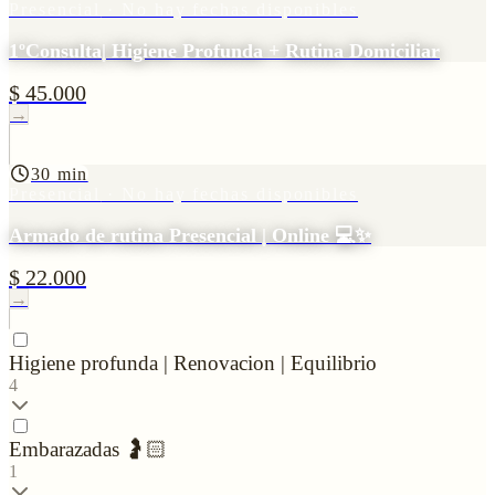
Presencial
· No hay fechas disponibles
1ºConsulta| Higiene Profunda + Rutina Domiciliar
$ 45.000
→
30 min
Presencial
· No hay fechas disponibles
Armado de rutina Presencial | Online 💻✨
$ 22.000
→
Higiene profunda | Renovacion | Equilibrio
4
Embarazadas 🤰🏻
1