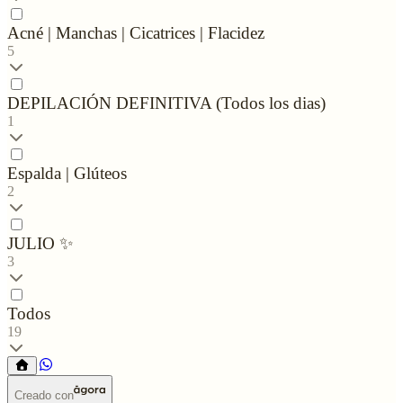
Acné | Manchas | Cicatrices | Flacidez
5
DEPILACIÓN DEFINITIVA (Todos los dias)
1
Espalda | Glúteos
2
JULIO ✨
3
Todos
19
Creado con