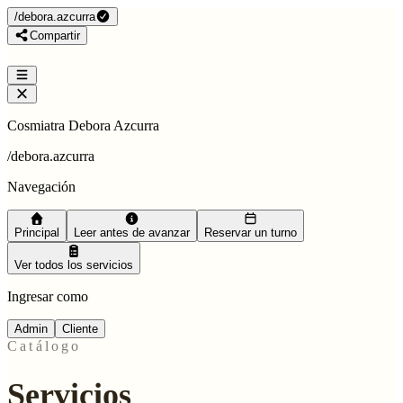
/
debora.azcurra
Compartir
Cosmiatra Debora Azcurra
/
debora.azcurra
Navegación
Principal
Leer antes de avanzar
Reservar un turno
Ver todos los servicios
Ingresar como
Admin
Cliente
Catálogo
Servicios