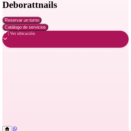
Deborattnails
Reservar un turno
Catálogo de servicios
📍 | Ver ubicación
Esmaltado semipermanente
Capping Gel
Extensión softgel
Esmaltado semipermanente
Capping Gel
Extensión softgel
Capping Gel
Capping Gel
Capping Gel
Capping Gel