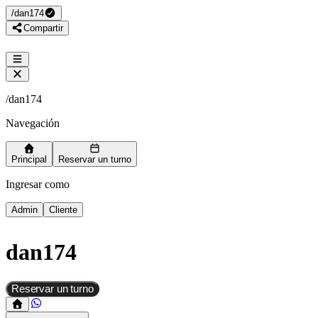
/
dan174
Compartir
/
dan174
Navegación
Principal
Reservar un turno
Ingresar como
Admin
Cliente
dan174
Reservar un turno