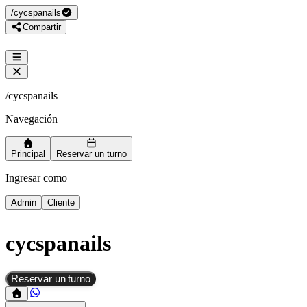
/
cycspanails
Compartir
/
cycspanails
Navegación
Principal
Reservar un turno
Ingresar como
Admin
Cliente
cycspanails
Reservar un turno