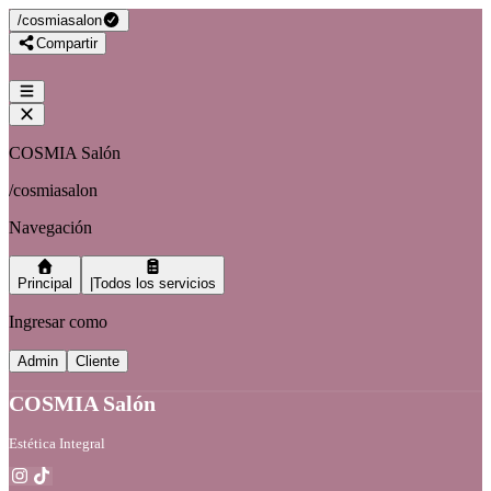
/
cosmiasalon
Compartir
COSMIA Salón
/
cosmiasalon
Navegación
Principal
|Todos los servicios
Ingresar como
Admin
Cliente
COSMIA Salón
Estética Integral