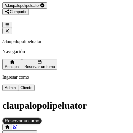
/
claupalopolipeluator
Compartir
/
claupalopolipeluator
Navegación
Principal
Reservar un turno
Ingresar como
Admin
Cliente
claupalopolipeluator
Reservar un turno