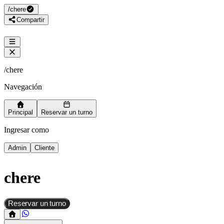
/
chere
Compartir
/
chere
Navegación
Principal
Reservar un turno
Ingresar como
Admin
Cliente
chere
Reservar un turno