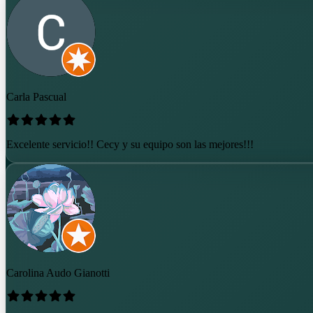
Carla Pascual
Excelente servicio!! Cecy y su equipo son las mejores!!!
Carolina Audo Gianotti