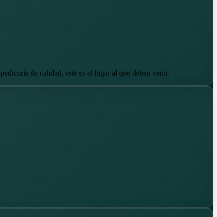
edicuría de calidad, este es el lugar al que deben venir.