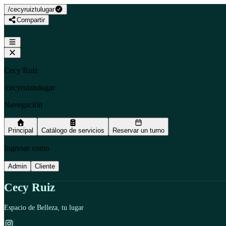
/
cecyruiztulugar
Compartir
Cecy Ruiz
/
cecyruiztulugar
Navegación
Principal
Catálogo de servicios
Reservar un turno
Ingresar como
Admin
Cliente
Cecy Ruiz
Espacio de Belleza, tu lugar