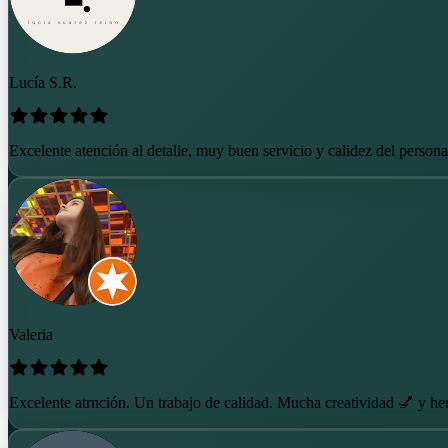
Lucía S.R.
Excelente atención al detalle, muy buen servicio y calidez del personal
Valeria
Excelente atrnción. Un trabajo de calidad. Mucha creatividad 💅 y he