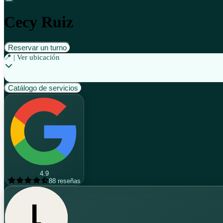
Cecy Ruiz
Reservar un turno
📍 | Ver ubicación
Catálogo de servicios
4.9
88
reseñas