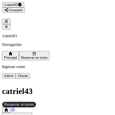
/
catriel43
Compartir
/
catriel43
Navegación
Principal
Reservar un turno
Ingresar como
Admin
Cliente
catriel43
Reservar un turno