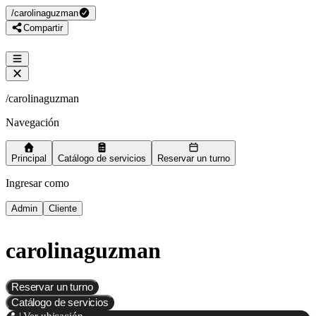
/
carolinaguzman
Compartir
/
carolinaguzman
Navegación
Principal
Catálogo de servicios
Reservar un turno
Ingresar como
Admin
Cliente
carolinaguzman
Reservar un turno
Catálogo de servicios
📍 | Ver ubicación