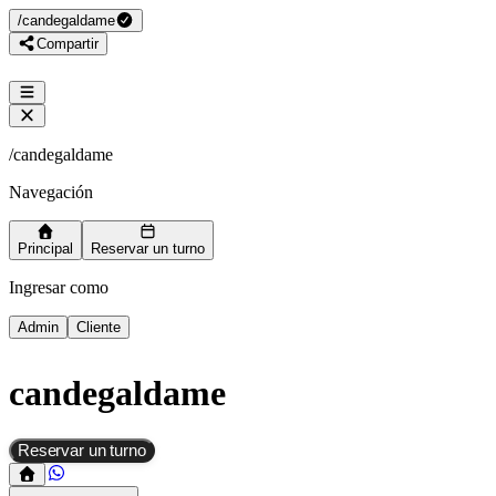
/
candegaldame
Compartir
/
candegaldame
Navegación
Principal
Reservar un turno
Ingresar como
Admin
Cliente
candegaldame
Reservar un turno