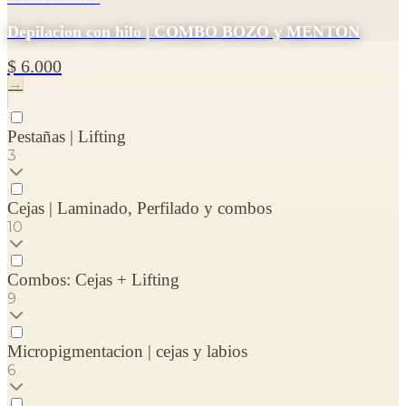
Depilacion con hilo | COMBO BOZO y MENTON
$ 6.000
→
Pestañas | Lifting
3
Cejas | Laminado, Perfilado y combos
10
Combos: Cejas + Lifting
9
Micropigmentacion | cejas y labios
6