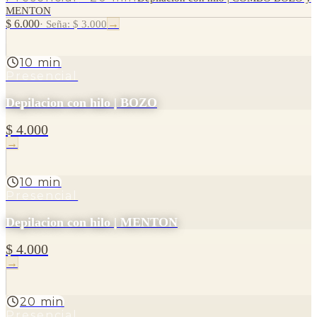
MENTON
$ 6.000
→
·
Seña: $ 3.000
10 min
Presencial
Depilacion con hilo | BOZO
$ 4.000
→
10 min
Presencial
Depilacion con hilo | MENTON
$ 4.000
→
20 min
Presencial