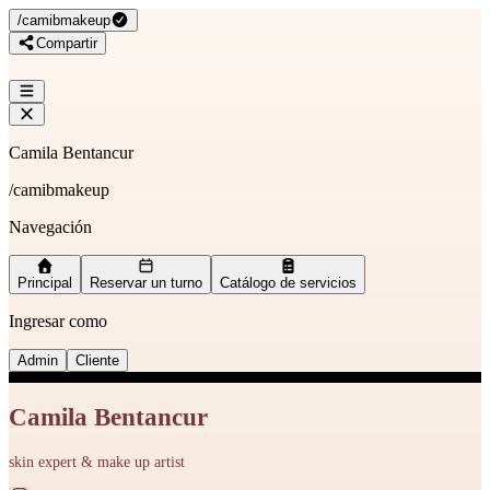
/
camibmakeup
Compartir
Camila Bentancur
/
camibmakeup
Navegación
Principal
Reservar un turno
Catálogo de servicios
Ingresar como
Admin
Cliente
Camila Bentancur
skin expert & make up artist