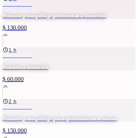
Presencial
Peinado y maquillaje profesional a domicilio
$ 130.000
→
1 h
Presencial
Peinado a domicilio
$ 60.000
→
2 h
Presencial
Peinado y maquillaje para quinceañeras o novias
$ 150.000
→