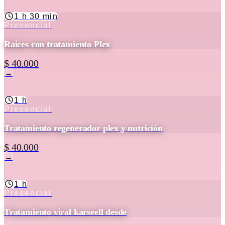
1 h 30 min
Presencial
Raíces con tratamiento Plex
$ 40.000
→
1 h
Presencial
Tratamiento regenerador plex y nutrición
$ 40.000
→
1 h
Presencial
Tratamiento viral karseell desde