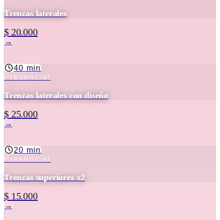
Trenzas laterales
$ 20.000
→
40 min
Presencial
Trenzas laterales con diseño
$ 25.000
→
20 min
Presencial
Trenzas superiores x2
$ 15.000
→