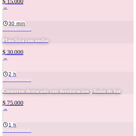
$ 15.000
→
30 min
Presencial
Planchita con ondas
$ 30.000
→
2 h
Presencial
Contorno destacado con decoloración y baño de luz
$ 75.000
→
1 h
Presencial