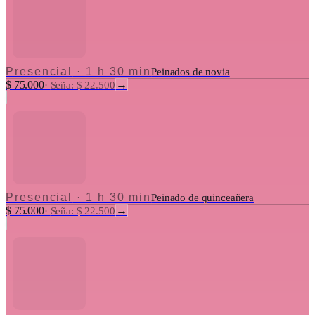
Presencial
·
1 h 30 min
Peinados de novia
$ 75.000
→
·
Seña: $ 22.500
Presencial
·
1 h 30 min
Peinado de quinceañera
$ 75.000
→
·
Seña: $ 22.500