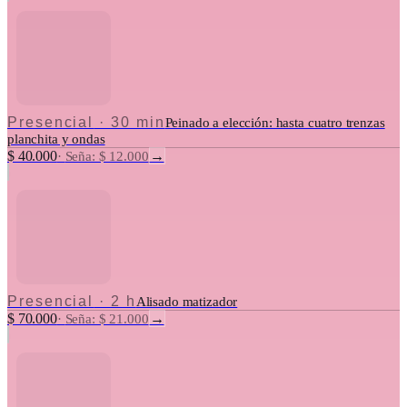
Presencial
·
30 min
Peinado a elección: hasta cuatro trenzas
planchita y ondas
$ 40.000
→
·
Seña: $ 12.000
Presencial
·
2 h
Alisado matizador
$ 70.000
→
·
Seña: $ 21.000