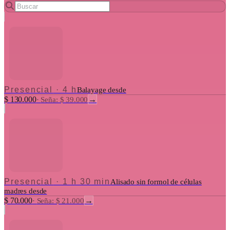
Presencial
·
4 h
Balayage desde
$ 130.000
→
·
Seña: $ 39.000
Presencial
·
1 h 30 min
Alisado sin formol de células
madres desde
$ 70.000
→
·
Seña: $ 21.000