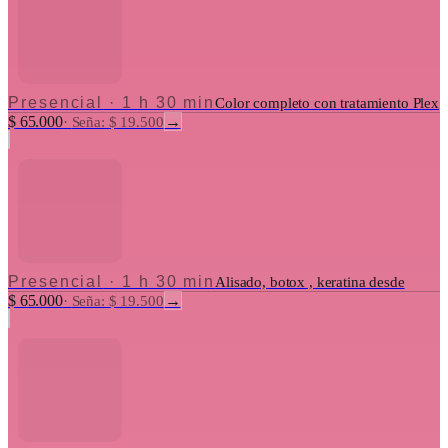
Presencial
·
1 h 30 min
Color completo con tratamiento Plex
$ 65.000
→
·
Seña: $ 19.500
Presencial
·
1 h 30 min
Alisado, botox , keratina desde
$ 65.000
→
·
Seña: $ 19.500