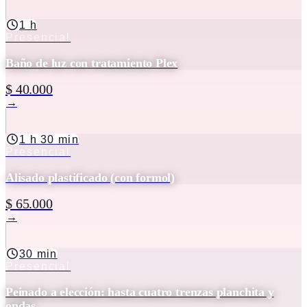
1 h
Presencial
Baño de luz con tratamiento Plex
$ 40.000
→
1 h 30 min
Presencial
Alisado plastificado (con formol)
$ 65.000
→
30 min
Presencial
Peinado a elección: hasta cuatro trenzas planchita y
ondas