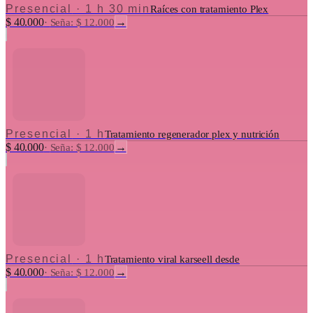
Presencial
·
1 h 30 min
Raíces con tratamiento Plex
$ 40.000
→
·
Seña: $ 12.000
Presencial
·
1 h
Tratamiento regenerador plex y nutrición
$ 40.000
→
·
Seña: $ 12.000
Presencial
·
1 h
Tratamiento viral karseell desde
$ 40.000
→
·
Seña: $ 12.000