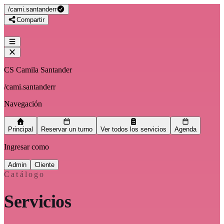
/
cami.santanderr
Compartir
CS Camila Santander
/
cami.santanderr
Navegación
Principal
Reservar un turno
Ver todos los servicios
Agenda
Ingresar como
Admin
Cliente
Catálogo
Servicios