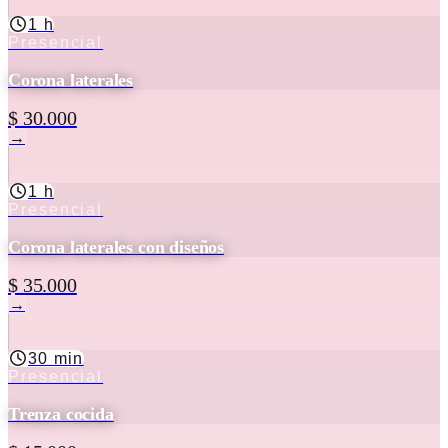
1 h
Presencial
Corona laterales
$ 30.000
→
1 h
Presencial
Corona laterales con diseños
$ 35.000
→
30 min
Presencial
Trenza cocida