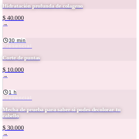
Hidratación profunda de colageno
$ 40.000
→
30 min
Presencial
Corte de puntas
$ 10.000
→
1 h
Presencial
Mecha de prueba para saber si podes decolorar tu
cabello
$ 30.000
→