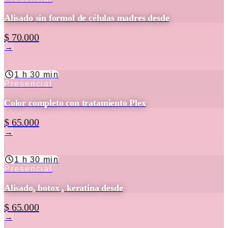
Alisado sin formol de células madres desde
$ 70.000
→
1 h 30 min
Presencial
Color completo con tratamiento Plex
$ 65.000
→
1 h 30 min
Presencial
Alisado, botox , keratina desde
$ 65.000
→