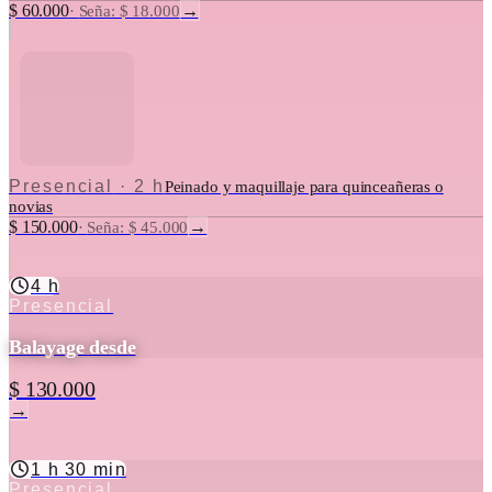
$ 60.000
→
·
Seña: $ 18.000
Presencial
·
2 h
Peinado y maquillaje para quinceañeras o
novias
$ 150.000
→
·
Seña: $ 45.000
4 h
Presencial
Balayage desde
$ 130.000
→
1 h 30 min
Presencial