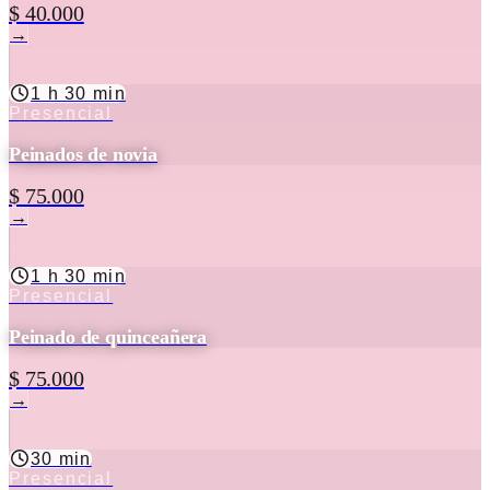
$ 40.000
→
1 h 30 min
Presencial
Peinados de novia
$ 75.000
→
1 h 30 min
Presencial
Peinado de quinceañera
$ 75.000
→
30 min
Presencial