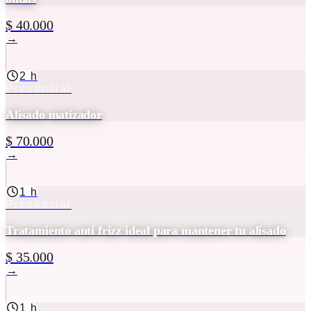
$ 40.000
→
2 h
Presencial
Alisado matizador
$ 70.000
→
1 h
Presencial
Tratamiento anti frizz ideal para mantener tu alisado
$ 35.000
→
1 h