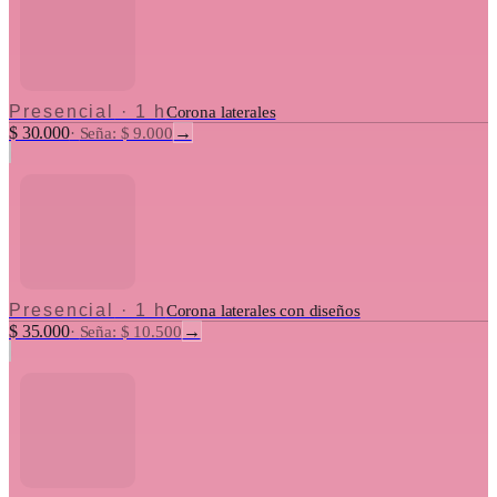
Presencial
·
1 h
Corona laterales
$ 30.000
→
·
Seña: $ 9.000
Presencial
·
1 h
Corona laterales con diseños
$ 35.000
→
·
Seña: $ 10.500