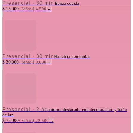
Presencial
·
30 min
Trenza cocida
$ 15.000
→
·
Seña: $ 4.500
Presencial
·
30 min
Planchita con ondas
$ 30.000
→
·
Seña: $ 9.000
Presencial
·
2 h
Contorno destacado con decoloración y baño
de luz
$ 75.000
→
·
Seña: $ 22.500