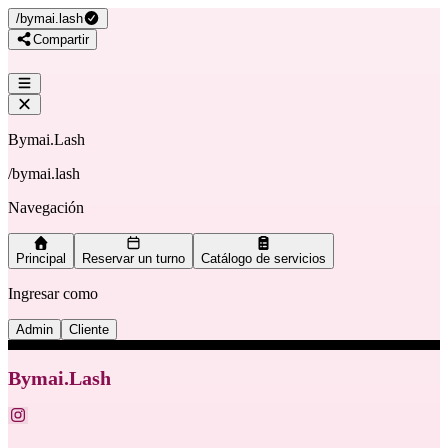
/
bymai.lash
Compartir
Bymai.Lash
/
bymai.lash
Navegación
Principal
Reservar un turno
Catálogo de servicios
Ingresar como
Admin
Cliente
Bymai.Lash