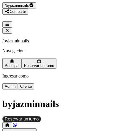
/
byjazminnails
Compartir
/
byjazminnails
Navegación
Principal
Reservar un turno
Ingresar como
Admin
Cliente
byjazminnails
Reservar un turno