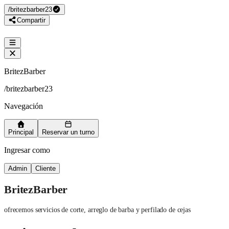
/
britezbarber23
Compartir
BritezBarber
/
britezbarber23
Navegación
Principal
Reservar un turno
Ingresar como
Admin
Cliente
BritezBarber
ofrecemos servicios de corte, arreglo de barba y perfilado de cejas