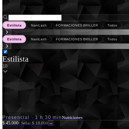
Estilista
NaniLash
FORMACIONES BRILLER
Todos
Estilista
NaniLash
FORMACIONES BRILLER
Todos
Estilista
10
Presencial
·
1 h 30 min
Nutriciones
$ 45.000
·
Seña: $ 18.000
→