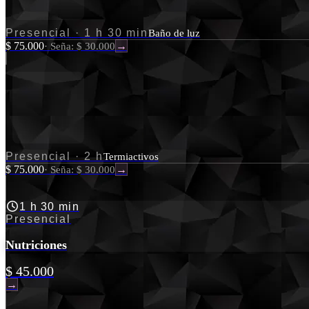
Presencial
·
1 h 30 min
Baño de luz
$ 75.000
·
Seña: $ 30.000
→
Presencial
·
2 h
Termiactivos
$ 75.000
·
Seña: $ 30.000
→
1 h 30 min
Presencial
Nutriciones
$ 45.000
→