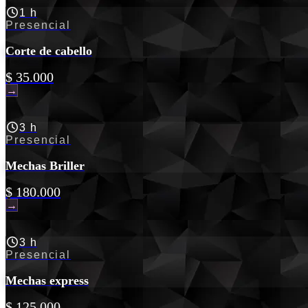
1 h
Presencial
Corte de cabello
$ 35.000
→
3 h
Presencial
Mechas Briller
$ 180.000
→
3 h
Presencial
Mechas express
$ 125.000