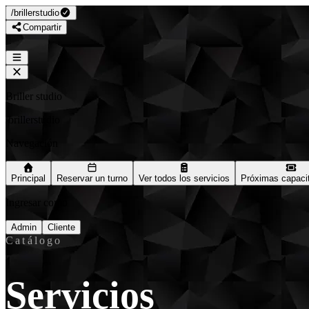
/
brillerstudio
Compartir
Briller studio
/
brillerstudio
Navegación
Principal
Reservar un turno
Ver todos los servicios
Próximas capaci
Ingresar como
Admin
Cliente
Catálogo
Servicios