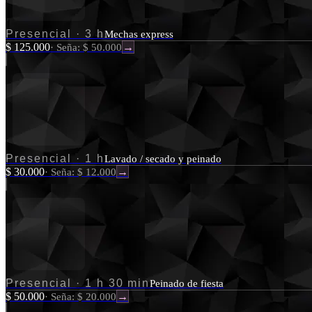
Presencial
·
3 h
Mechas express
$ 125.000
·
Seña: $ 50.000
→
Presencial
·
1 h
Lavado / secado y peinado
$ 30.000
·
Seña: $ 12.000
→
Presencial
·
1 h 30 min
Peinado de fiesta
$ 50.000
·
Seña: $ 20.000
→