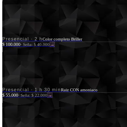
Presencial
·
2 h
Color completo Briller
$ 100.000
·
Seña: $ 40.000
→
Presencial
·
1 h 30 min
Raiz CON amoniaco
$ 55.000
·
Seña: $ 22.000
→