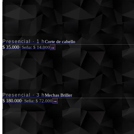
Presencial
·
1 h
Corte de cabello
$ 35.000
·
Seña: $ 14.000
→
Presencial
·
3 h
Mechas Briller
$ 180.000
·
Seña: $ 72.000
→