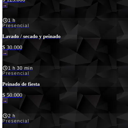
→
1 h
Presencial
Lavado / secado y peinado
$ 30.000
→
1 h 30 min
Presencial
Peinado de fiesta
$ 50.000
→
2 h
Presencial