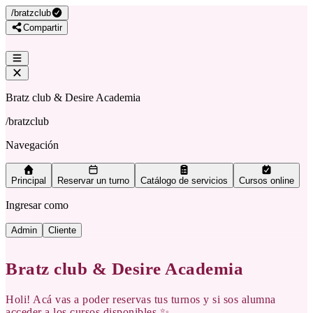
/
bratzclub
Compartir
Bratz club & Desire Academia
/
bratzclub
Navegación
Principal
Reservar un turno
Catálogo de servicios
Cursos online
Ingresar como
Admin
Cliente
Bratz club & Desire Academia
Holi! Acá vas a poder reservas tus turnos y si sos alumna
acceder a los cursos disponibles ✨