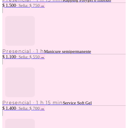
Kapping Polygel o Hibrido
$ 1.500
→
·
Seña: $ 750
Presencial
·
1 h
Manicure semipermanente
$ 1.100
→
·
Seña: $ 550
Presencial
·
1 h 15 min
Service Soft Gel
$ 1.400
→
·
Seña: $ 700