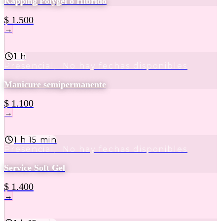
Kapping Polygel o Hibrido
$ 1.500
→
1 h
Presencial
· No hay fechas disponibles
Manicure semipermanente
$ 1.100
→
1 h 15 min
Presencial
· No hay fechas disponibles
Service Soft Gel
$ 1.400
→