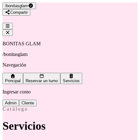
/
bonitasglam
Compartir
BONITAS GLAM
/
bonitasglam
Navegación
Principal
Reservar un turno
Servicios
Ingresar como
Admin
Cliente
Catálogo
Servicios