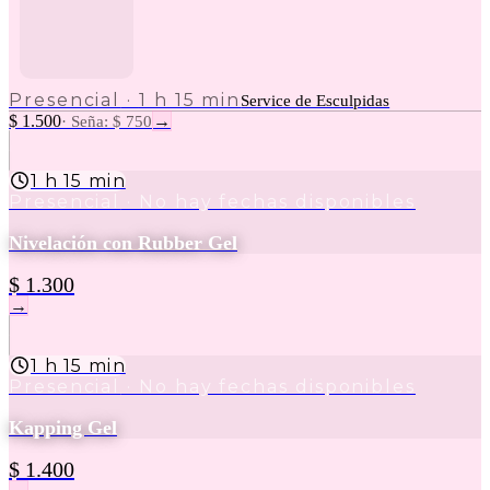
Presencial
·
1 h 15 min
Service de Esculpidas
$ 1.500
→
·
Seña: $ 750
1 h 15 min
Presencial
· No hay fechas disponibles
Nivelación con Rubber Gel
$ 1.300
→
1 h 15 min
Presencial
· No hay fechas disponibles
Kapping Gel
$ 1.400