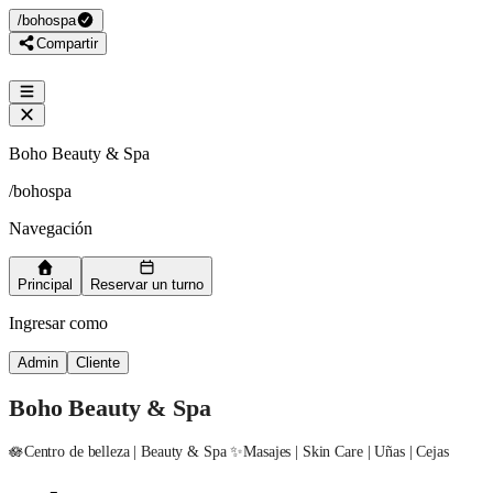
/
bohospa
Compartir
Boho Beauty & Spa
/
bohospa
Navegación
Principal
Reservar un turno
Ingresar como
Admin
Cliente
Boho Beauty & Spa
🪷Centro de belleza | Beauty & Spa ✨Masajes | Skin Care | Uñas | Cejas