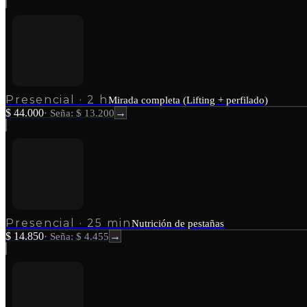
Presencial
·
2 h
Mirada completa (Lifting + perfilado)
$ 44.000
→
·
Seña: $ 13.200
Presencial
·
25 min
Nutrición de pestañas
$ 14.850
→
·
Seña: $ 4.455