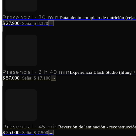
Presencial
·
30 min
Tratamiento completo de nutrición (cejas
$ 27.900
→
·
Seña: $ 8.370
Presencial
·
2 h 40 min
Experiencia Black Studio (lifting 
$ 57.000
→
·
Seña: $ 17.100
Presencial
·
45 min
Reversión de laminación - reconstrucción
$ 25.000
→
·
Seña: $ 7.500