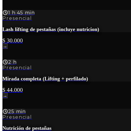
1 h 45 min
Presencial
Lash lifting de pestañas (incluye nutricion)
$ 30.000
→
2 h
Presencial
Mirada completa (Lifting + perfilado)
$ 44.000
→
25 min
Presencial
Nutrición de pestañas