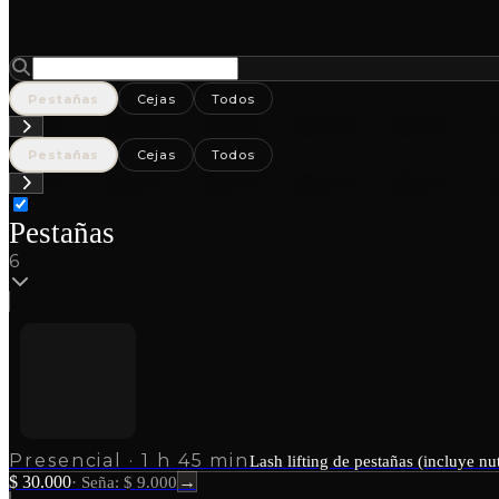
Pestañas
Cejas
Todos
Pestañas
Cejas
Todos
Pestañas
6
Presencial
·
1 h 45 min
Lash lifting de pestañas (incluye nu
$ 30.000
→
·
Seña: $ 9.000