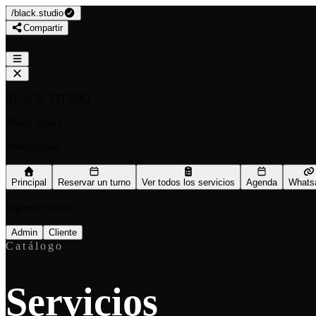
/
black.studio
Compartir
BLACK STUDIO
/
black.studio
Navegación
Principal
Reservar un turno
Ver todos los servicios
Agenda
Whats
Ingresar como
Admin
Cliente
Catálogo
Servicios