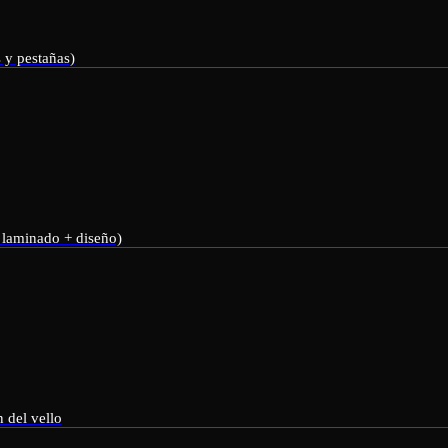
 y pestañas)
+ laminado + diseño)
 del vello