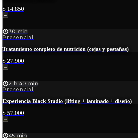
$ 14.850
→
30 min
Presencial
Tratamiento completo de nutrición (cejas y pestañas)
$ 27.900
→
2 h 40 min
Presencial
Experiencia Black Studio (lifting + laminado + diseño)
$ 57.000
→
45 min