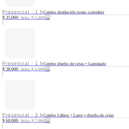
Presencial
·
1 h
Combo depilación rostro completo
$ 35.000
→
·
Seña: $ 5.000
Presencial
·
1 h
Combo diseño de cejas + Laminado
$ 38.000
→
·
Seña: $ 5.000
Presencial
·
2 h
Combo Lifting + Lami y diseño de cejas
$ 60.000
→
·
Seña: $ 7.000