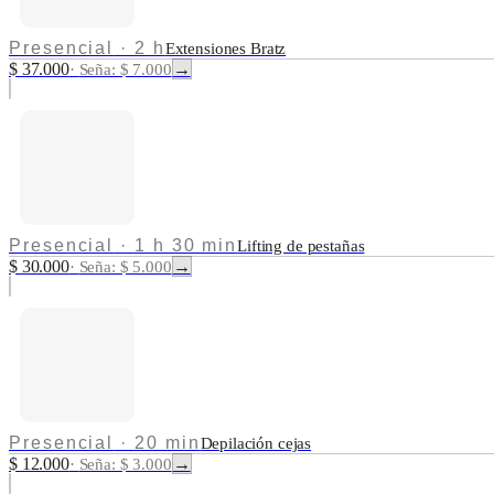
Presencial
·
2 h
Extensiones Bratz
$ 37.000
→
·
Seña: $ 7.000
Presencial
·
1 h 30 min
Lifting de pestañas
$ 30.000
→
·
Seña: $ 5.000
Presencial
·
20 min
Depilación cejas
$ 12.000
→
·
Seña: $ 3.000