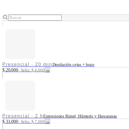
Presencial
·
20 min
Depilación cejas + bozo
$ 20.000
→
·
Seña: $ 4.000
Presencial
·
2 h
Extensiones Rimel, Húmedo y Hawaianas
$ 31.000
→
·
Seña: $ 7.000