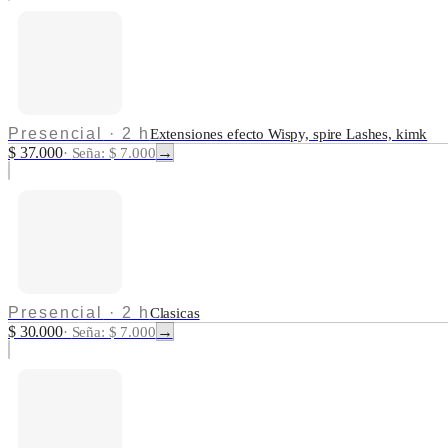
Presencial
·
2 h
Extensiones efecto Wispy, spire Lashes, kimk
$ 37.000
→
·
Seña: $ 7.000
Presencial
·
2 h
Clasicas
$ 30.000
→
·
Seña: $ 7.000