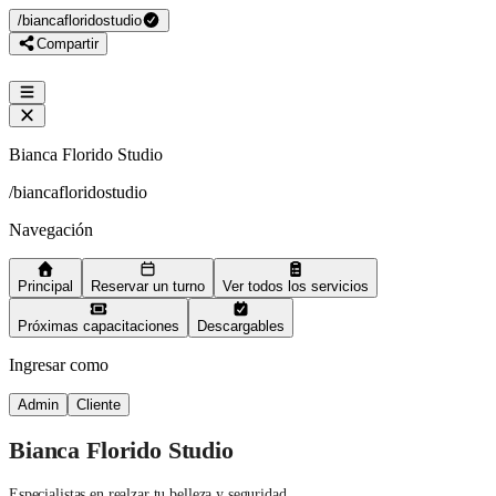
/
biancafloridostudio
Compartir
Bianca Florido Studio
/
biancafloridostudio
Navegación
Principal
Reservar un turno
Ver todos los servicios
Próximas capacitaciones
Descargables
Ingresar como
Admin
Cliente
Bianca Florido Studio
Especialistas en realzar tu belleza y seguridad