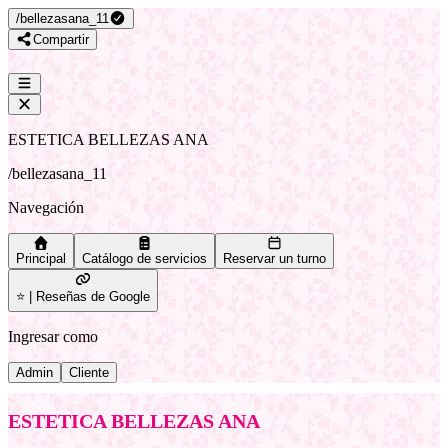
/
bellezasana_11
Compartir
ESTETICA BELLEZAS ANA
/
bellezasana_11
Navegación
Principal
Catálogo de servicios
Reservar un turno
⭐ | Reseñas de Google
Ingresar como
Admin
Cliente
ESTETICA BELLEZAS ANA