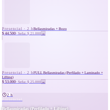
Presencial
·
2 h
Bellasmiradas + Bozo
$ 44.500
·
Seña: $ 21.000
→
Presencial
·
2 h
FULL Bellasmiradas (Perfilado + Laminado +
Lifting)
$ 53.000
·
Seña: $ 25.000
→
2 h
Presencial
Bellasmiradas (Perfilado + Lifting)