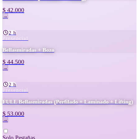
$ 42.000
→
2 h
Presencial
Bellasmiradas + Bozo
$ 44.500
→
2 h
Presencial
FULL Bellasmiradas (Perfilado + Laminado + Lifting)
$ 53.000
→
Solo Pestañas