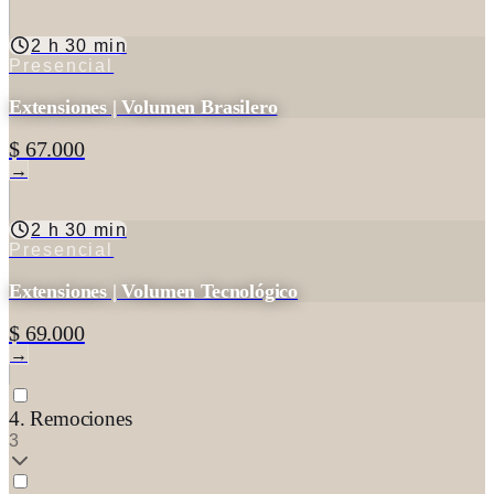
2 h 30 min
Presencial
Extensiones | Volumen Brasilero
$ 67.000
→
2 h 30 min
Presencial
Extensiones | Volumen Tecnológico
$ 69.000
→
4. Remociones
3