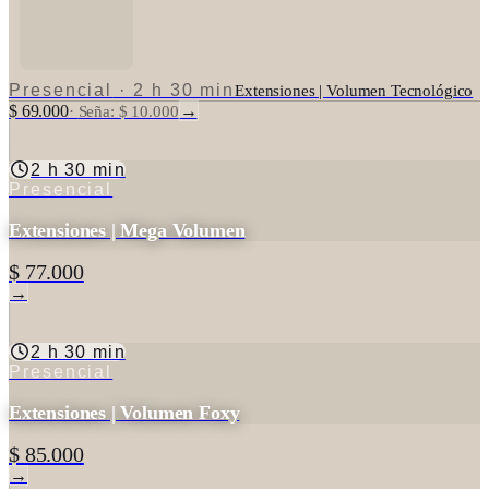
Presencial
·
2 h 30 min
Extensiones | Volumen Tecnológico
$ 69.000
→
·
Seña: $ 10.000
2 h 30 min
Presencial
Extensiones | Mega Volumen
$ 77.000
→
2 h 30 min
Presencial
Extensiones | Volumen Foxy
$ 85.000
→