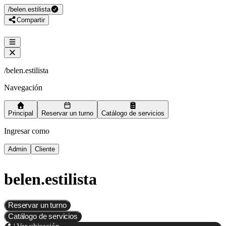
/
belen.estilista
Compartir
/
belen.estilista
Navegación
Principal
Reservar un turno
Catálogo de servicios
Ingresar como
Admin
Cliente
belen.estilista
Reservar un turno
Catálogo de servicios
📍 | Ver ubicación