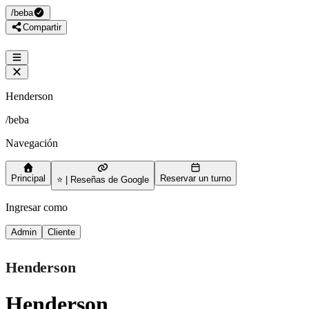
/
beba
Compartir
Henderson
/
beba
Navegación
Principal
Reservar un turno
⭐ | Reseñas de Google
Ingresar como
Admin
Cliente
Henderson
Henderson