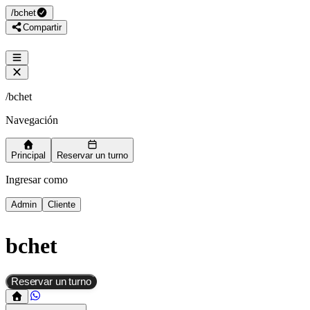
/
bchet
Compartir
/
bchet
Navegación
Principal
Reservar un turno
Ingresar como
Admin
Cliente
bchet
Reservar un turno