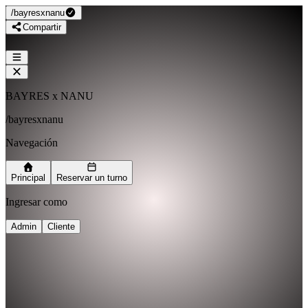
/
bayresxnanu
Compartir
BAYRES x NANU
/
bayresxnanu
Navegación
Principal
Reservar un turno
Ingresar como
Admin
Cliente