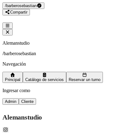
/
barberosebastian
Compartir
Alemanstudio
/
barberosebastian
Navegación
Principal
Catálogo de servicios
Reservar un turno
Ingresar como
Admin
Cliente
Alemanstudio