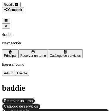
/
baddie
Compartir
/
baddie
Navegación
Principal
Reservar un turno
Catálogo de servicios
Ingresar como
Admin
Cliente
baddie
Reservar un turno
Catálogo de servicios
📍 | Ver ubicación