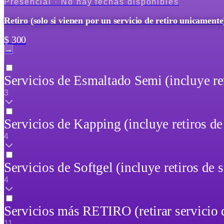
Presencial
· No hay fechas disponibles
Retiro (solo si vienen por un servicio de retiro unicamente
$ 300
→
Servicios de Esmaltado Semi (incluye re
3
Servicios de Kapping (incluye retiros de
4
Servicios de Softgel (incluye retiros de 
4
Servicios más RETIRO (retirar servicio 
11