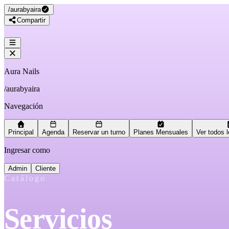
/
aurabyaira
Compartir
Aura Nails
/
aurabyaira
Navegación
Principal
Agenda
Reservar un turno
Planes Mensuales
Ver todos l
Ingresar como
Admin
Cliente
Catálogo
Servicios