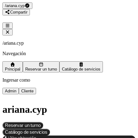
/
ariana.cyp
Compartir
/
ariana.cyp
Navegación
Principal
Reservar un turno
Catálogo de servicios
Ingresar como
Admin
Cliente
ariana.cyp
Reservar un turno
Catálogo de servicios
📍 | Ver ubicación