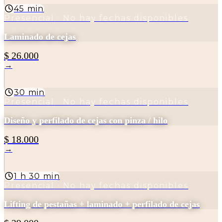
45 min
Presencial
· No hay fechas disponibles
Laminado de cejas
$ 26.000
→
30 min
Presencial
· No hay fechas disponibles
Diseño y perfilado de cejas con pinza / hilo
$ 18.000
→
1 h 30 min
Presencial
· No hay fechas disponibles
Lifting de pestañas + laminado + perfilado de cejas