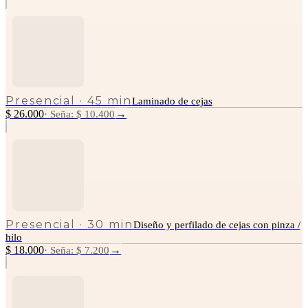
Presencial
·
45 min
Laminado de cejas
$ 26.000
→
·
Seña: $ 10.400
Presencial
·
30 min
Diseño y perfilado de cejas con pinza /
hilo
$ 18.000
→
·
Seña: $ 7.200