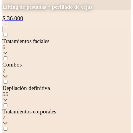
Lifting de pestañas + perfilado de cejas
$ 36.000
→
Tratamientos faciales
6
Combos
2
Depilación definitiva
33
Tratamientos corporales
2