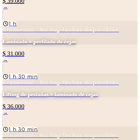
$ 39.000
→
1 h
Presencial
· No hay fechas disponibles
Laminado + perfilado de cejas
$ 31.000
→
1 h 30 min
Presencial
· No hay fechas disponibles
Lifting de pestañas + laminado de cejas
$ 36.000
→
1 h 30 min
Presencial
· No hay fechas disponibles