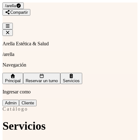
/
arella
Compartir
Arella Estética & Salud
/
arella
Navegación
Principal
Reservar un turno
Servicios
Ingresar como
Admin
Cliente
Catálogo
Servicios