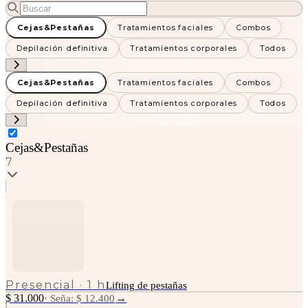
Cejas&Pestañas
Tratamientos faciales
Combos
Depilación definitiva
Tratamientos corporales
Todos
Cejas&Pestañas
Tratamientos faciales
Combos
Depilación definitiva
Tratamientos corporales
Todos
Cejas&Pestañas
7
Presencial
·
1 h
Lifting de pestañas
$ 31.000
→
·
Seña: $ 12.400