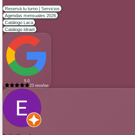
Reservá tu turno | Servicios
Agendas mensuales 2026
Catálogo Laca
Catálogo Idraet
5.0
23
reseñas