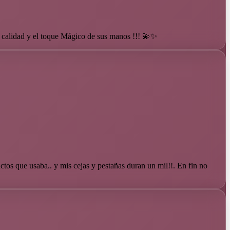
calidad y el toque Mágico de sus manos !!! 💫✨
ctos que usaba.. y mis cejas y pestañas duran un mil!!. En fin no