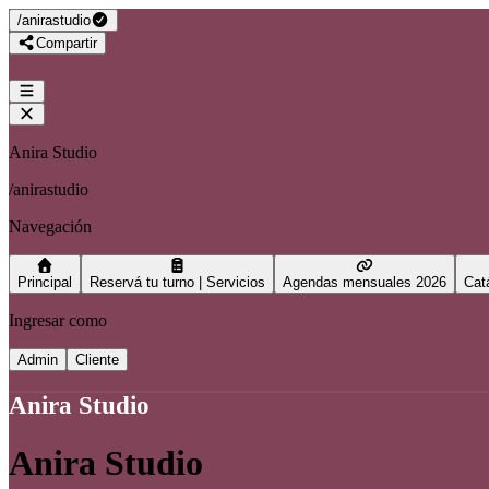
/
anirastudio
Compartir
Anira Studio
/
anirastudio
Navegación
Principal
Reservá tu turno | Servicios
Agendas mensuales 2026
Cat
Ingresar como
Admin
Cliente
Anira Studio
Anira Studio