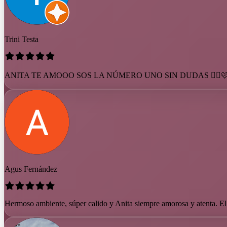
Trini Testa
ANITA TE AMOOO SOS LA NÚMERO UNO SIN DUDAS 😮‍💨🩷 y el lu
Agus Fernández
Hermoso ambiente, súper calido y Anita siempre amorosa y atenta. E